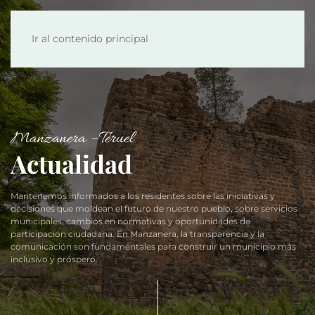
Ir al contenido principal
Manzanera – Teruel
Actualidad
Mantenemos informados a los residentes sobre las iniciativas y
decisiones que moldean el futuro de nuestro pueblo, sobre servicios
municipales, cambios en normativas y oportunidades de
participación ciudadana. En Manzanera, la transparencia y la
comunicación son fundamentales para construir un municipio más
inclusivo y próspero.