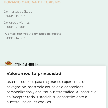
HORARIO OFICINA DE TURISMO
De martes a sábado
10:00h – 14:00h
De lunes a viernes
18:00h – 21:00h
Puentes, festivos y domingos de agosto
10:00h – 14:00h
Valoramos tu privacidad
Usamos cookies para mejorar su experiencia de
©COPYRIGHT - HTML5 Y CSS3
navegación, mostrarle anuncios o contenidos
DISEÑO WEB TERUEL DATO360
personalizados y analizar nuestro tráfico. Al hacer clic
en “Aceptar todo” usted da su consentimiento a
nuestro uso de las cookies.
AVISO LEGAL
POLÍTICA DE PRIVACIDAD