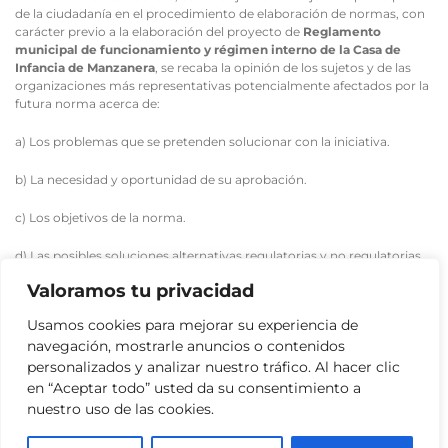
de la ciudadanía en el procedimiento de elaboración de normas, con
carácter previo a la elaboración del proyecto de
Reglamento
municipal de funcionamiento y régimen interno de la Casa de
Infancia de Manzanera
, se recaba la opinión de los sujetos y de las
organizaciones más representativas potencialmente afectados por la
futura norma acerca de:
a) Los problemas que se pretenden solucionar con la iniciativa.
b) La necesidad y oportunidad de su aprobación.
c) Los objetivos de la norma.
d) Las posibles soluciones alternativas regulatorias y no regulatorias.
Valoramos tu privacidad
La ciudadanía, organizaciones y asociaciones que así lo consideren
pueden hacer llegar sus opiniones sobre los aspectos planteados en
Usamos cookies para mejorar su experiencia de
el siguiente cuestionario durante el plazo de 20 días hábiles a contar
navegación, mostrarle anuncios o contenidos
desde el día siguiente al de publicación del presente anuncio en el
Tablón de Anuncios de la sede electrónica municipal, mediante su
personalizados y analizar nuestro tráfico. Al hacer clic
presentación en cualquiera de los lugares indicados en el artículo 16
en “Aceptar todo” usted da su consentimiento a
de la Ley 39/2015, de 1 de octubre, del Procedimiento Administrativo
nuestro uso de las cookies.
Común de las Administraciones
Públicas.