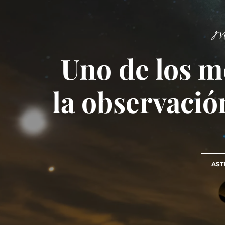
Ma
Uno de los m
la observació
AST