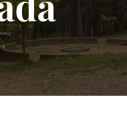
ada
ural y
una