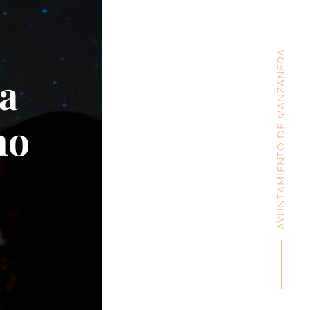
AYUNTAMIENTO DE MANZANERA
ra
no