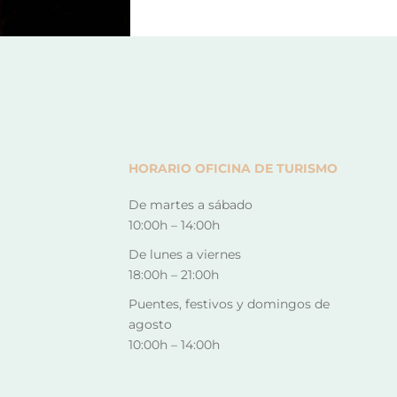
HORARIO OFICINA DE TURISMO
De martes a sábado
10:00h – 14:00h
De lunes a viernes
18:00h – 21:00h
Puentes, festivos y domingos de
agosto
10:00h – 14:00h