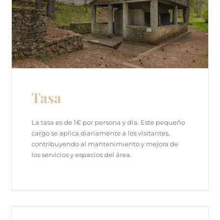
Tasa
La tasa es de 1€ por persona y día. Este pequeño
cargo se aplica diariamente a los visitantes,
contribuyendo al mantenimiento y mejora de
los servicios y espacios del área.