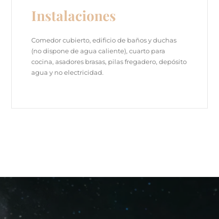
Instalaciones
Comedor cubierto, edificio de baños y duchas
(no dispone de agua caliente), cuarto para
cocina, asadores brasas, pilas fregadero, depósito
agua y no electricidad.