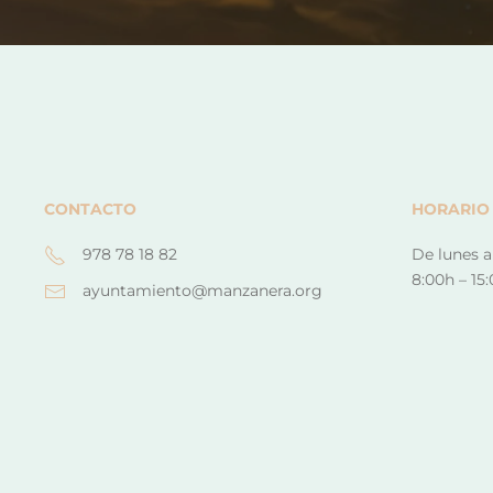
CONTACTO
HORARIO
978 78 18 82
De lunes a
8:00h – 15
ayuntamiento@manzanera.org