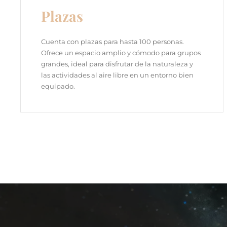
Plazas
Cuenta con plazas para hasta 100 personas.
Ofrece un espacio amplio y cómodo para grupos
grandes, ideal para disfrutar de la naturaleza y
las actividades al aire libre en un entorno bien
equipado.