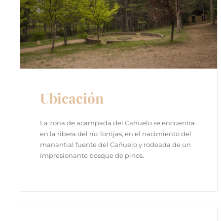
Ubicación
La zona de acampada del Cañuelo se encuentra
en la ribera del río Torrijas, en el nacimiento del
manantial fuente del Cañuelo y rodeada de un
impresionante bosque de pinos.