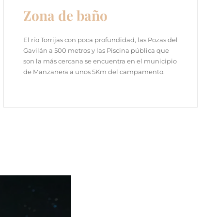
Zona de baño
El río Torrijas con poca profundidad, las Pozas del
Gavilán a 500 metros y las Piscina pública que
son la más cercana se encuentra en el municipio
de Manzanera a unos 5Km del campamento.