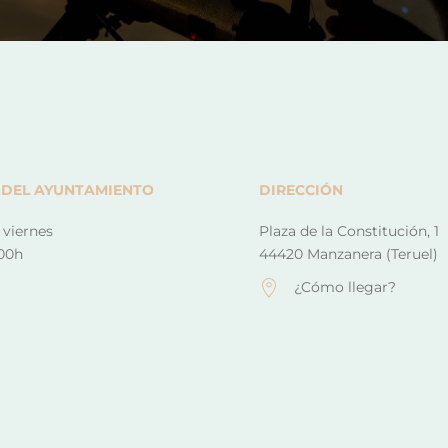
 DEL AYUNTAMIENTO
DIRECCIÓN
 viernes
Plaza de la Constitución, 1
:00h
44420 Manzanera (Teruel)
¿Cómo llegar?