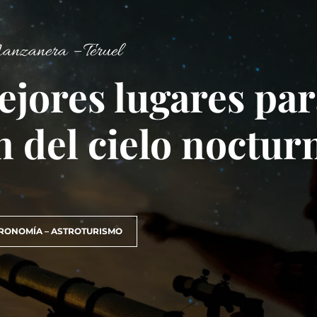
nzanera – Teruel
ejores lugares pa
n del cielo noctur
RONOMÍA – ASTROTURISMO