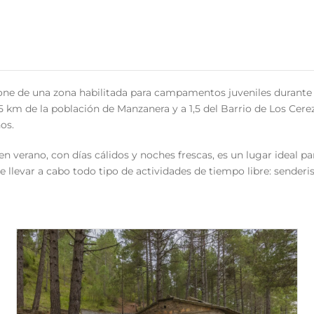
e de una zona habilitada para campamentos juveniles durante l
,5 km de la población de Manzanera y a 1,5 del Barrio de Los Cerezo
os.
en verano, con días cálidos y noches frescas, es un lugar ideal p
de llevar a cabo todo tipo de actividades de tiempo libre: senderi